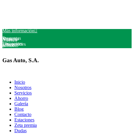
Te gustaría conocer
tu Ahorro
Más información

Preguntas
Nuestras
Nuestra
Nuestro
Frecuentes
Ubicaciones
galería
contacto
Gas Auto, S.A.
Inicio
Nosotros
Servicios
Ahorro
Galería
Blog
Contacto
Estaciones
Zeta premia
Dudas