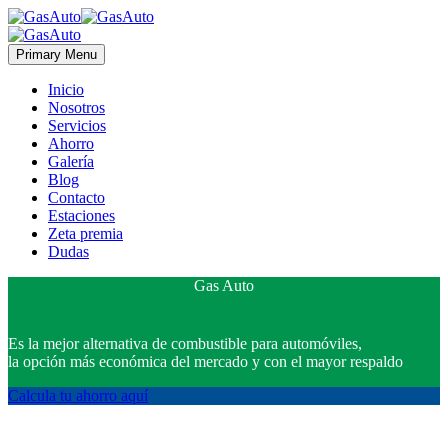
Primary Menu
Inicio
Nosotros
Servicios
Ahorro
Galería
Blog
Contacto
Estaciones
Zeta premia
Dudas
Gas Auto
Es la mejor alternativa de combustible para automóviles,
la opción más económica del mercado y con el mayor respaldo
Calcula tu ahorro aquí