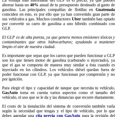
La ventaja más interesante del GLP es el precio, ya que puedes
ahorrar hasta un
40%
anual de tu presupuesto destinado al gasto de
gasolina. Las principales compañías de flotillas en
Guatemala
coinciden en esto, es por ello que ya han convertido gran parte de
sus vehículos a gas. Muchos conductores
Uber
también han optado
por convertir su carro de gasolina a uno híbrido combinado con
GLP.
El GLP es de alta pureza, ya que genera menos emisiones tóxicas y
contaminantes que otros hidrocarburos; ayudando a mantener
limpio el aire de nuestra ciudad.
Es importante que sepas que los carros que pueden funcionar a GLP
son los que tienen motor de gasolina (carburado o inyectado), ya
que el gas se comporta de manera muy similar a ésta cuando es
inyectado en los cilindros. Los vehículos diésel quedan fuera de
poder funcionar con GLP, ya que funcionan por compresión y no
por ignición.
Para elegir el tipo y capacidad de tanque que necesita tu vehículo,
GasAuto
toma en cuenta varios aspectos como el tamaño del
vehículo, el uso que se le da y las distancias que recorre diariamente.
El costo de la instalación del sistema de conversión también varía
según la necesidad que tengas y el tipo de vehículo, por lo que
debes agendar una
cita previa con GasAuto
para la revisión del